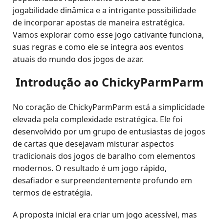
jogabilidade dinâmica e a intrigante possibilidade
de incorporar apostas de maneira estratégica.
Vamos explorar como esse jogo cativante funciona,
suas regras e como ele se integra aos eventos
atuais do mundo dos jogos de azar.
Introdução ao ChickyParmParm
No coração de ChickyParmParm está a simplicidade
elevada pela complexidade estratégica. Ele foi
desenvolvido por um grupo de entusiastas de jogos
de cartas que desejavam misturar aspectos
tradicionais dos jogos de baralho com elementos
modernos. O resultado é um jogo rápido,
desafiador e surpreendentemente profundo em
termos de estratégia.
A proposta inicial era criar um jogo acessível, mas