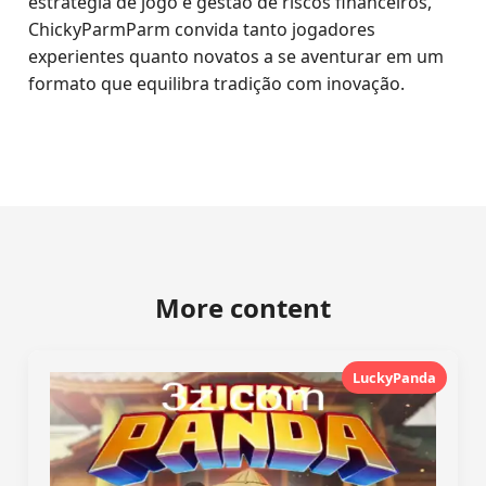
estratégia de jogo e gestão de riscos financeiros,
ChickyParmParm convida tanto jogadores
experientes quanto novatos a se aventurar em um
formato que equilibra tradição com inovação.
More content
LuckyPanda