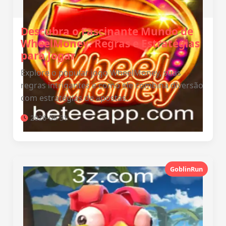
Descubra o Fascinante Mundo de
WheelMoney: Regras e Estratégias
para Jogar
Explore o popular jogo WheelMoney, suas
regras intrigantes e como ele combina diversão
com estratégias de apostas.
2026-05-31
GoblinRun