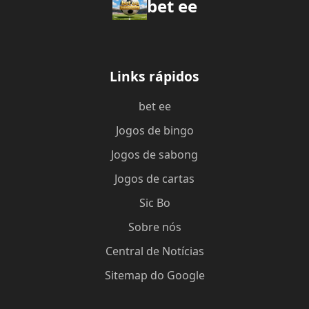
bet ee
Links rápidos
bet ee
Jogos de bingo
Jogos de sabong
Jogos de cartas
Sic Bo
Sobre nós
Central de Notícias
Sitemap do Google