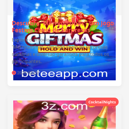
Descubra 'MerryGiftmas': Um Jogo
Festivo Cheio de Surpresas
Explore o emocionante mundo de
'MerryGiftmas', um jogo cheio de surpresas
natalinas e diversão garantida para todos os
participantes.
2026-03-02
CocktailNights