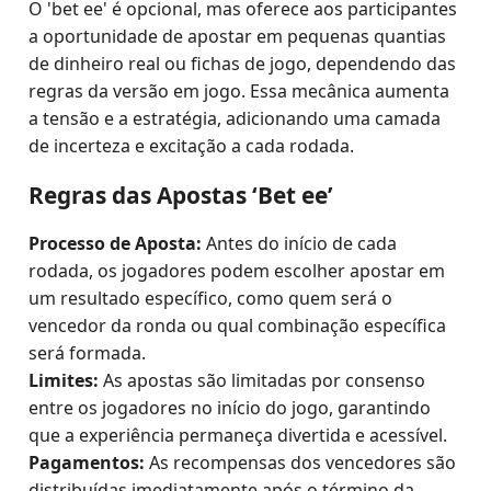
O 'bet ee' é opcional, mas oferece aos participantes
a oportunidade de apostar em pequenas quantias
de dinheiro real ou fichas de jogo, dependendo das
regras da versão em jogo. Essa mecânica aumenta
a tensão e a estratégia, adicionando uma camada
de incerteza e excitação a cada rodada.
Regras das Apostas ‘Bet ee’
Processo de Aposta:
Antes do início de cada
rodada, os jogadores podem escolher apostar em
um resultado específico, como quem será o
vencedor da ronda ou qual combinação específica
será formada.
Limites:
As apostas são limitadas por consenso
entre os jogadores no início do jogo, garantindo
que a experiência permaneça divertida e acessível.
Pagamentos:
As recompensas dos vencedores são
distribuídas imediatamente após o término da