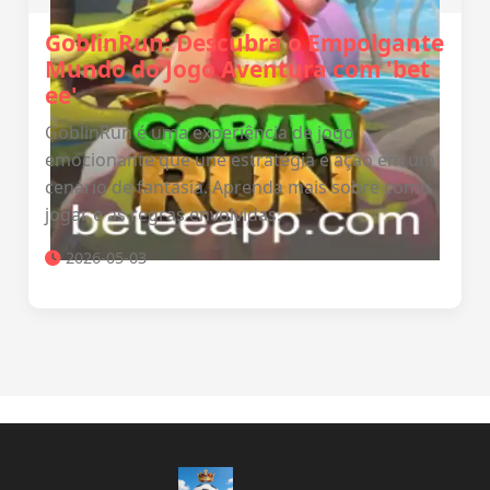
GoblinRun: Descubra o Empolgante
Mundo do Jogo Aventura com 'bet
ee'
GoblinRun é uma experiência de jogo
emocionante que une estratégia e ação em um
cenário de fantasia. Aprenda mais sobre como
jogar e as regras envolvidas.
2026-05-03