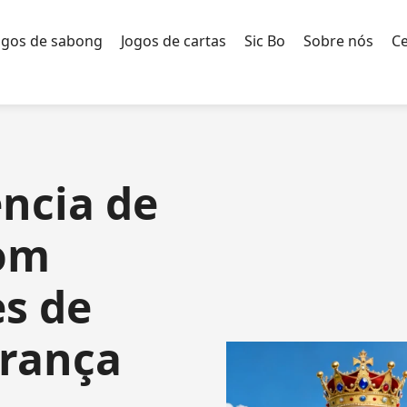
ogos de sabong
Jogos de cartas
Sic Bo
Sobre nós
Ce
ência de
com
s de
urança