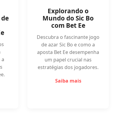
Explorando o
 de
Mundo do Sic Bo
com Bet Ee
Ee
Descubra o fascinante jogo
os
de azar Sic Bo e como a
a
aposta Bet Ee desempenha
 a
um papel crucial nas
as
estratégias dos jogadores.
e.
Saiba mais