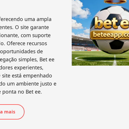
oferecendo uma ampla
ntes. O site garante
ionante, com suporte
o. Oferece recursos
 oportunidades de
egação simples, Bet ee
dores experientes,
 site está empenhado
do um ambiente justo e
 ponta no Bet ee.
ba mais