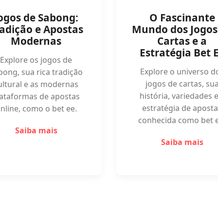
ogos de Sabong:
O Fascinante
adição e Apostas
Mundo dos Jogos
Modernas
Cartas e a
Estratégia Bet 
Explore os jogos de
Explore o universo d
bong, sua rica tradição
jogos de cartas, su
ultural e as modernas
história, variedades e
lataformas de apostas
estratégia de apost
nline, como o bet ee.
conhecida como bet e
Saiba mais
Saiba mais