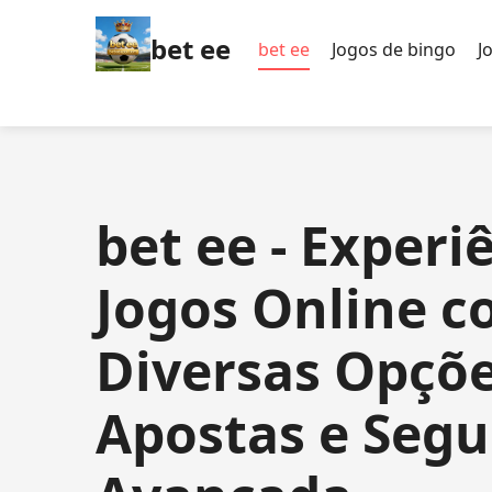
bet ee
bet ee
Jogos de bingo
J
bet ee - Experi
Jogos Online 
Diversas Opçõe
Apostas e Seg