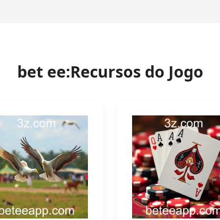
bet ee:Recursos do Jogo