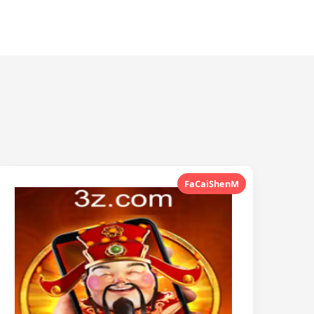
FaCaiShenM