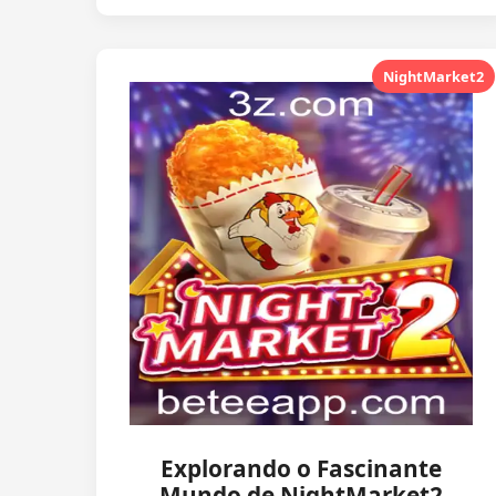
NightMarket2
Explorando o Fascinante
Mundo de NightMarket2