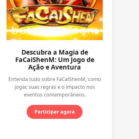
Descubra a Magia de
FaCaiShenM: Um Jogo de
Ação e Aventura
Entenda tudo sobre FaCaiShenM, como
jogar, suas regras e o impacto nos
eventos contemporâneos.
Participar agora