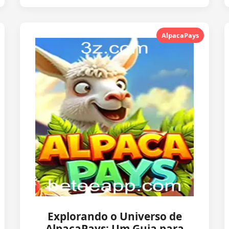
AlpacaPays
Explorando o Universo de
AlpacaPays: Um Guia para