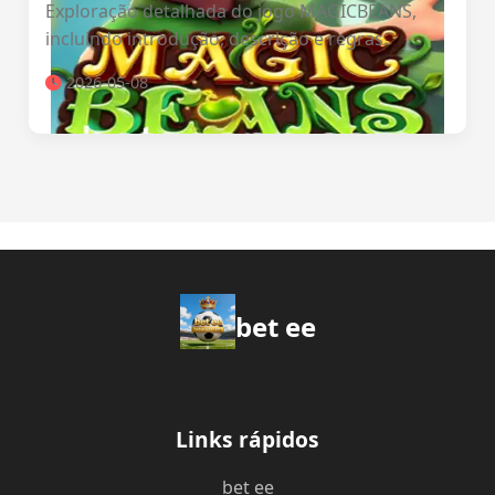
Exploração detalhada do jogo MAGICBEANS,
incluindo introdução, descrição e regras.
2026-05-08
bet ee
Links rápidos
bet ee