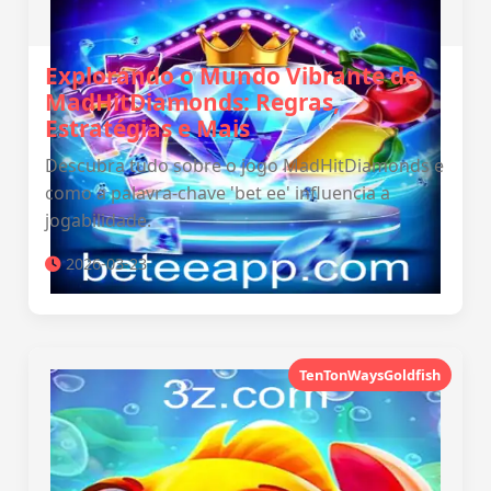
Explorando o Mundo Vibrante de
MadHitDiamonds: Regras,
Estratégias e Mais
Descubra tudo sobre o jogo MadHitDiamonds e
como a palavra-chave 'bet ee' influencia a
jogabilidade.
2026-03-23
TenTonWaysGoldfish