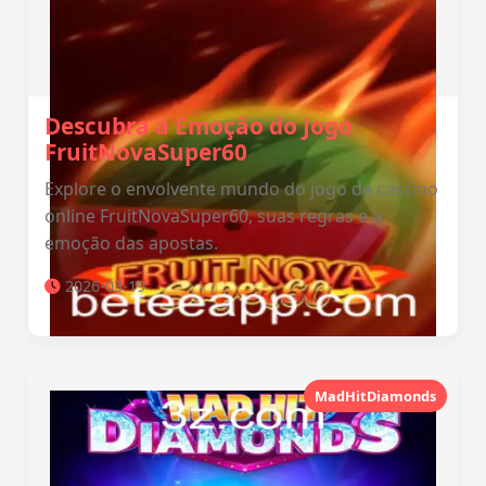
Descubra a Emoção do Jogo
FruitNovaSuper60
Explore o envolvente mundo do jogo de cassino
online FruitNovaSuper60, suas regras e a
emoção das apostas.
2026-03-19
MadHitDiamonds