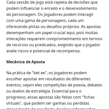
Cada sessão de jogo está repleta de decisões que
podem influenciar o enredo e o desenvolvimento
do personagem. Os jogadores podem interagir
com uma gama de personagens, cada um
oferecendo pistas ou desafios próprios. As apostas
desempenham um papel crucial aqui, pois muitas
interações requerem comprometimento em termos
de recursos ou predicados, exigindo que o jogador
avalie riscos e potencial de recompensa.
Mecânica de Aposta
Na prática de "bet ee", os jogadores podem
escolher apostar em resultados de diferentes
eventos, sejam eles competições de poesia, debates
ou duelos de estratégia. Essencial para o
progresso, essas apostas são feitas com "fichas
virtuais", que podem ser ganhas ou perdidas