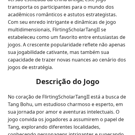
transporta os participantes para o mundo dos
acadêmicos românticos e astutos estrategistas.
Com seu enredo intrigante e dinâmicas de jogo
multidimensionais, FlirtingScholarTangII se
estabeleceu como um favorito entre entusiastas de
jogos. A crescente popularidade reflete não apenas
sua jogabilidade cativante, mas também sua
capacidade de trazer novas nuances ao cenário dos
jogos de estratégia.
Descrição do Jogo
No coração de FlirtingScholarTangII está a busca de
Tang Bohu, um estudioso charmoso e esperto, em
sua jornada por amor e aventuras intelectuais. O
jogo convida os jogadores a assumirem o papel de
Tang, explorando diferentes localidades,
conhecendo personagens intrigantes e superando