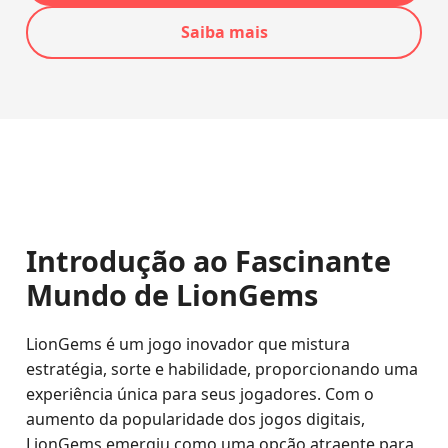
Saiba mais
Introdução ao Fascinante
Mundo de LionGems
LionGems é um jogo inovador que mistura
estratégia, sorte e habilidade, proporcionando uma
experiência única para seus jogadores. Com o
aumento da popularidade dos jogos digitais,
LionGems emergiu como uma opção atraente para