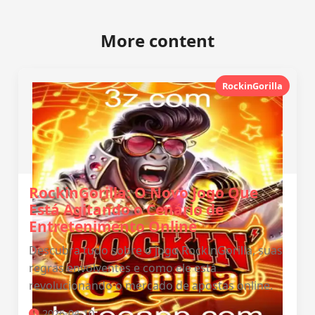
More content
RockinGorilla
RockinGorilla: O Novo Jogo Que
Está Agitando o Cenário de
Entretenimento Online
Descubra tudo sobre o jogo RockinGorilla, suas
regras envolventes e como ele está
revolucionando o mercado de apostas online.
2026-04-10