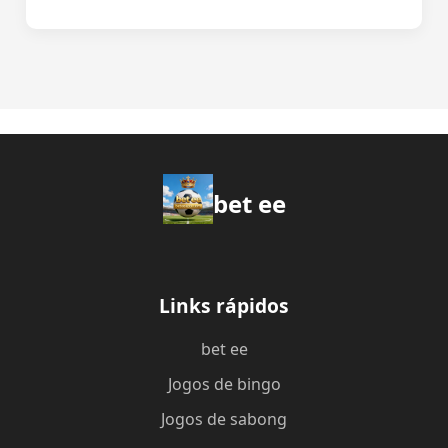
bet ee
Links rápidos
bet ee
Jogos de bingo
Jogos de sabong