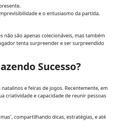
presente.
mprevisibilidade e o entusiasmo da partida.
ntes não são apenas colecionáveis, mas também
ogador tenta surpreender e ser surpreendido
 Fazendo Sucesso?
natalinos e feiras de jogos. Recentemente, em
sua criatividade e capacidade de reunir pessoas
s', compartilhando dicas, estratégias, e até