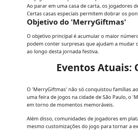
Ao parar em uma casa de carta, os jogadores d
Certas casas especiais permitem dobrar os pont
Objetivo do 'MerryGiftmas'
O objetivo principal é acumular o maior número
podem conter surpresas que ajudam a mudar o 
ao longo desta jornada festiva.
Eventos Atuais: 
O 'MerryGiftmas' não só conquistou famílias 
uma feira de jogos na cidade de São Paulo, o 'M
em torno de momentos memoráveis.
Além disso, comunidades de jogadores em plata
mesmo customizações do jogo para tornar a expe