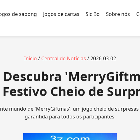
Jogos de sabong
Jogos de cartas
Sic Bo
Sobre nós
C
Início
/
Central de Notícias
/ 2026-03-02
- Descubra 'MerryGift
 Festivo Cheio de Surp
nte mundo de 'MerryGiftmas', um jogo cheio de surpresas n
garantida para todos os participantes.