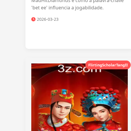
MadHitDiamonds e como a palavra-chave
'bet ee' influencia a jogabilidade.
2026-03-23
FlirtingScholarTangII