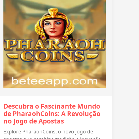
Descubra o Fascinante Mundo
de PharaohCoins: A Revolução
no Jogo de Apostas
Explore PharaohCoins, o novo jogo de