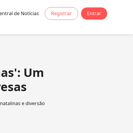
entral de Notícias
Registrar
Entrar
mas': Um
resas
atalinas e diversão