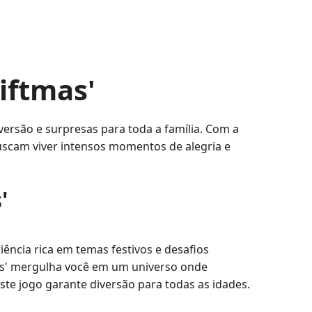
iftmas'
ersão e surpresas para toda a família. Com a
uscam viver intensos momentos de alegria e
'
iência rica em temas festivos e desafios
mas' mergulha você em um universo onde
este jogo garante diversão para todas as idades.