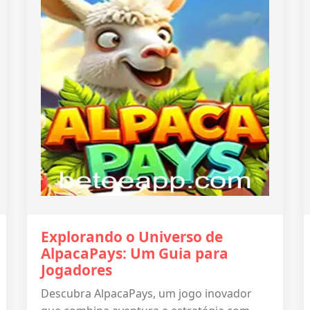
Explorando o Universo de
AlpacaPays: Um Guia para
Jogadores
Descubra AlpacaPays, um jogo inovador