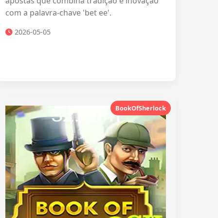
apostas que combina tradição e inovação
com a palavra-chave 'bet ee'.
2026-05-05
BookOfSherlock