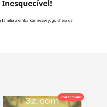
 Inesquecível!
a família a embarcar nesse jogo cheio de
PharaohCoins