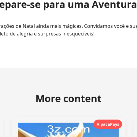
epare-se para uma Aventura
ebrações de Natal ainda mais mágicas. Convidamos você e su
leto de alegria e surpresas inesquecíveis!
More content
AlpacaPays