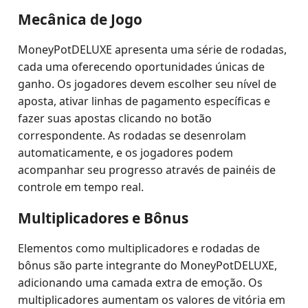
Mecânica de Jogo
MoneyPotDELUXE apresenta uma série de rodadas,
cada uma oferecendo oportunidades únicas de
ganho. Os jogadores devem escolher seu nível de
aposta, ativar linhas de pagamento específicas e
fazer suas apostas clicando no botão
correspondente. As rodadas se desenrolam
automaticamente, e os jogadores podem
acompanhar seu progresso através de painéis de
controle em tempo real.
Multiplicadores e Bônus
Elementos como multiplicadores e rodadas de
bônus são parte integrante do MoneyPotDELUXE,
adicionando uma camada extra de emoção. Os
multiplicadores aumentam os valores de vitória em