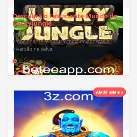
Descubra o Fascinante Mundo de
LuckyJungle
Explore o emocionante jogo LuckyJungle: uma
emocionante aventura cheia de apostas e
diversão na selva.
2026-04-12
Aladdinslamp