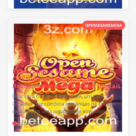
OPENSESAMEMEGA
Explorando o Mundo de
OPENSESAMEMEGA: O Jogo
Revolucionário de Apostas Digitais
Descubra OPENSESAMEMEGA, um jogo
inovador que combina mecânicas de apostas
digitais com uma jogabilidade envolvente.
2026-04-14