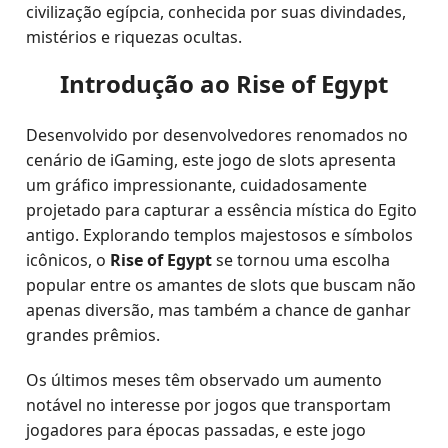
civilização egípcia, conhecida por suas divindades,
mistérios e riquezas ocultas.
Introdução ao Rise of Egypt
Desenvolvido por desenvolvedores renomados no
cenário de iGaming, este jogo de slots apresenta
um gráfico impressionante, cuidadosamente
projetado para capturar a essência mística do Egito
antigo. Explorando templos majestosos e símbolos
icônicos, o
Rise of Egypt
se tornou uma escolha
popular entre os amantes de slots que buscam não
apenas diversão, mas também a chance de ganhar
grandes prêmios.
Os últimos meses têm observado um aumento
notável no interesse por jogos que transportam
jogadores para épocas passadas, e este jogo