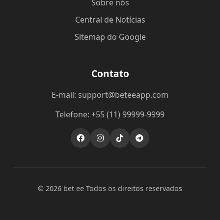
Sobre nós
Central de Notícias
Sitemap do Google
Contato
E-mail: support@beteeapp.com
Telefone: +55 (11) 99999-9999
© 2026 bet ee Todos os direitos reservados