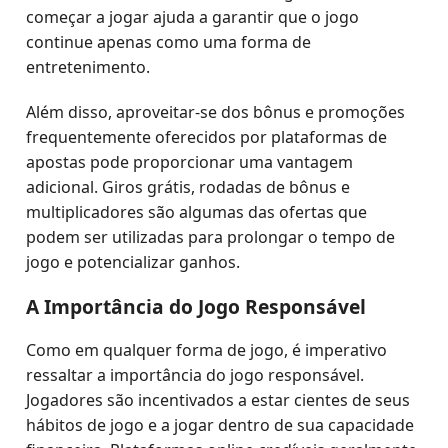
começar a jogar ajuda a garantir que o jogo
continue apenas como uma forma de
entretenimento.
Além disso, aproveitar-se dos bônus e promoções
frequentemente oferecidos por plataformas de
apostas pode proporcionar uma vantagem
adicional. Giros grátis, rodadas de bônus e
multiplicadores são algumas das ofertas que
podem ser utilizadas para prolongar o tempo de
jogo e potencializar ganhos.
A Importância do Jogo Responsável
Como em qualquer forma de jogo, é imperativo
ressaltar a importância do jogo responsável.
Jogadores são incentivados a estar cientes de seus
hábitos de jogo e a jogar dentro de sua capacidade