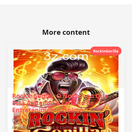
More content
RockinGorilla
RockinGorilla: O Novo Jogo Que
Está Agitando o Cenário de
Entretenimento Online
Descubra tudo sobre o jogo RockinGorilla, suas
regras envolventes e como ele está