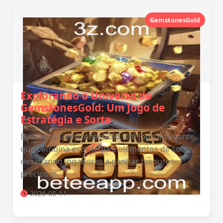
GemstonesGold
Explorando o Universo de
GemstonesGold: Um Jogo de
Estratégia e Sorte
Descubra GemstonesGold, um jogo intrigante
que combina estratégia e elementos de sorte,
desafiando jogadores a ganhar tesouros
preciosos.
2026-05-11