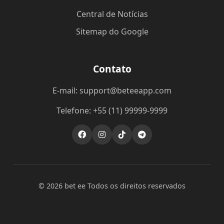
Central de Notícias
Sitemap do Google
Contato
E-mail: support@beteeapp.com
Telefone: +55 (11) 99999-9999
© 2026 bet ee Todos os direitos reservados