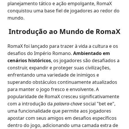
planejamento tático e ação empolgante, RomaX
conquistou uma base fiel de jogadores ao redor do
mundo.
Introdução ao Mundo de RomaX
RomaX foi lançado para trazer à vida a cultura e os
desafios do Império Romano.
Ambientado em
cenários históricos
, os jogadores são desafiados a
construir, expandir e proteger suas civilizações,
enfrentando uma variedade de inimigos e
superando obstáculos continuamente atualizados
para manter o jogo fresco e envolvente. A
popularidade de RomaX cresceu significativamente
com a introdução da
palavra-chave
social "bet ee",
uma funcionalidade que permite aos jogadores
apostar com seus amigos em desafios específicos
dentro do jogo, adicionando uma camada extra de