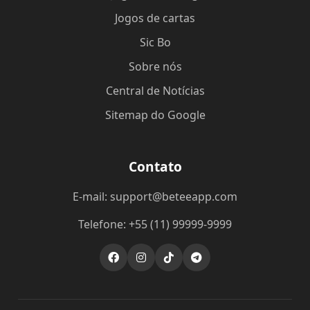
Jogos de cartas
Sic Bo
Sobre nós
Central de Notícias
Sitemap do Google
Contato
E-mail: support@beteeapp.com
Telefone: +55 (11) 99999-9999