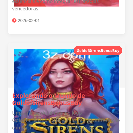
essenciais e como integrar estratégias
vencedoras.
2026-02-01
GoldofSirensBonusBuy
Explorando o Mundo de
GoldofSirensBonusBuy
Uma análise detalhada do jogo
GoldofSirensBonusBuy, suas regras, introdução
e impacto no cenário atual de apostas.