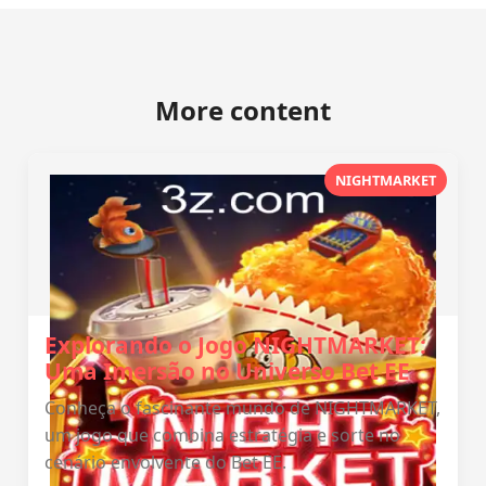
More content
NIGHTMARKET
Explorando o Jogo NIGHTMARKET:
Uma Imersão no Universo Bet EE
Conheça o fascinante mundo de NIGHTMARKET,
um jogo que combina estratégia e sorte no
cenário envolvente do Bet EE.