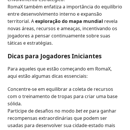
RomaX também enfatiza a importância do equilíbrio
entre desenvolvimento interno e expansão
territorial. A
exploração do mapa mundial
revela
novas áreas, recursos e ameaças, incentivando os
jogadores a pensar continuamente sobre suas
táticas e estratégias.
Dicas para Jogadores Iniciantes
Para aqueles que estão começando em RomaX,
aqui estão algumas dicas essenciais:
Concentre-se em equilibrar a coleta de recursos
com o treinamento de tropas para criar uma base
sólida.
Participe de desafios no modo
bet ee
para ganhar
recompensas extraordinárias que podem ser
usadas para desenvolver sua cidade-estado mais